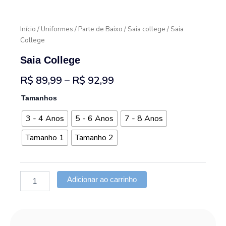
Início
/
Uniformes
/
Parte de Baixo
/
Saia college
/ Saia
College
Saia College
Faixa
R$
89,99
–
R$
92,99
de
Saia
Tamanhos
College
preço:
quantidade
3 - 4 Anos
5 - 6 Anos
7 - 8 Anos
R$ 89,99
Tamanho 1
Tamanho 2
através
R$ 92,99
Adicionar ao carrinho