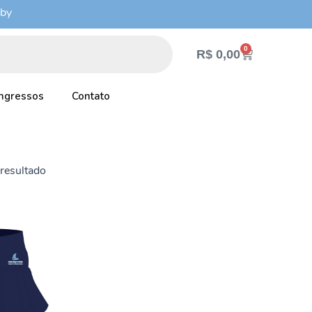
aby
0
Cart
R$
0,00
Ingressos
Contato
resultado
Faixa
te
de
oduto
preço:
m
R$ 89,99
através
ias
R$ 92,99
iantes.