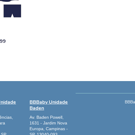
ções
dem
colhidas
99
gina
oduto
nidade
BBBaby Unidade
BBBab
Baden
ências,
Av. Baden Powell,
ara
1631 - Jardim Nova
Europa, Campinas -
 SP,
SP, 13040-093