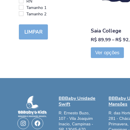
RN
op
Tamanho 1
po
Tamanho 2
ser
es
Saia College
LIMPAR
na
R$
89,99
–
R$
92,
pá
do
Ver opções
pr
BBBaby Unidade
BBBaby U
Swift
Mansões
R. Ernesto Buzo,
R. das Hort
I
F
107 - Vila Joaquim
281 - Chác
Inacio, Campinas -
Primavera,
n
a
SP, 13045-670
Campinas -