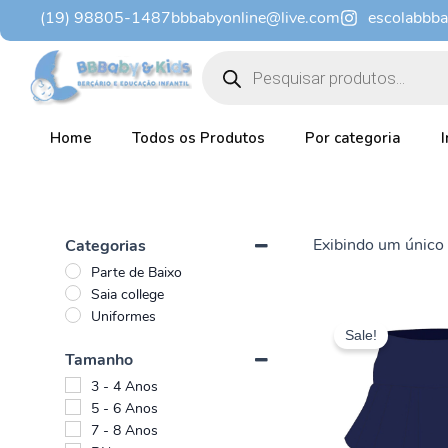
Ir
(19) 98805-1487
bbbabyonline@live.com
escolabbb
para
Pesquisar
o
produtos
conteúdo
Home
Todos os Produtos
Por categoria
Exibindo um único 
Categorias
Parte de Baixo
Saia college
Es
Uniformes
Sale!
pr
Tamanho
te
3 - 4 Anos
vár
5 - 6 Anos
var
7 - 8 Anos
As