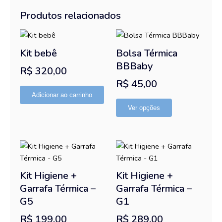
Produtos relacionados
Este
produto
Kit bebê
Bolsa Térmica
tem
BBBaby
R$
320,00
várias
R$
45,00
variantes.
As
Adicionar ao carrinho
opções
Ver opções
podem
ser
escolhidas
na
página
Kit Higiene +
Kit Higiene +
do
Garrafa Térmica –
Garrafa Térmica –
produto
G5
G1
R$
199,00
R$
289,00