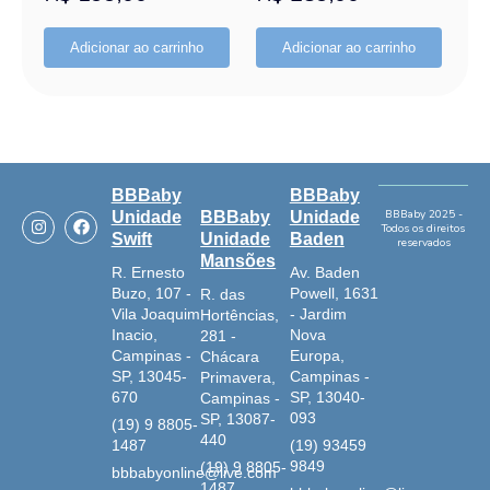
Adicionar ao carrinho
Adicionar ao carrinho
BBBaby
BBBaby
I
F
BBBaby 2025 -
Unidade
BBBaby
Unidade
Todos os direitos
n
a
Swift
Unidade
Baden
reservados
s
c
Mansões
t
e
R. Ernesto
Av. Baden
a
b
Buzo, 107 -
Powell, 1631
R. das
g
o
r
o
Vila Joaquim
- Jardim
Hortências,
a
k
Inacio,
Nova
281 -
m
Campinas -
Europa,
Chácara
SP, 13045-
Campinas -
Primavera,
670
SP, 13040-
Campinas -
093
SP, 13087-
(19) 9 8805-
440
1487
(19) 93459
9849
(19) 9 8805-
bbbabyonline@live.com
1487