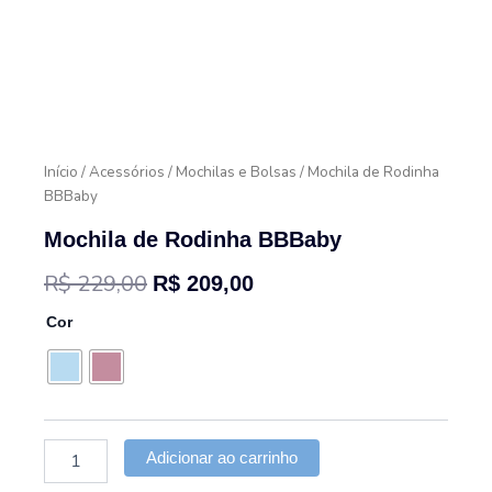
Início
/
Acessórios
/
Mochilas e Bolsas
/ Mochila de Rodinha
BBBaby
Mochila de Rodinha BBBaby
O
O
R$
229,00
R$
209,00
preço
preço
Mochila
Cor
de
original
atual
Rodinha
BBBaby
era:
é:
quantidade
R$ 229,00.
R$ 209,00.
Adicionar ao carrinho