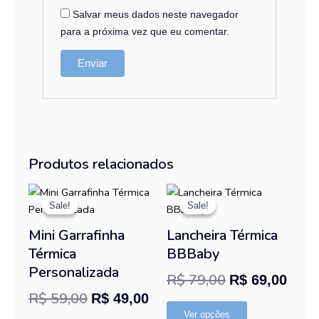
Salvar meus dados neste navegador
para a próxima vez que eu comentar.
Produtos relacionados
O
O
O
O
Este
Este
preço
preço
preço
preç
Sale!
Sale!
Sale!
Sale!
produto
produto
tem
tem
original
atual
original
atual
Mini Garrafinha
Lancheira Térmica
várias
várias
era:
é:
era:
é:
Térmica
BBBaby
variantes.
variantes.
R$ 59,00.
R$ 49,00.
R$ 79,00.
R$ 6
Personalizada
As
As
R$
79,00
R$
69,00
opções
opções
R$
59,00
R$
49,00
podem
podem
Ver opções