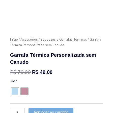
Início
/
Acessórios
/
Squeezes e Garrafas Térmicas
/ Garrafa
Térmica Personalizada sem Canudo
Garrafa Térmica Personalizada sem
Canudo
O
O
R$
79,00
R$
49,00
preço
preço
Garrafa
Cor
Térmica
original
atual
Personalizada
sem
era:
é:
Canudo
R$ 79,00.
R$ 49,00.
quantidade
Adicionar ao carrinho