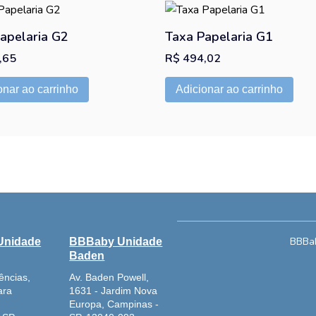
apelaria G2
Taxa Papelaria G1
,65
R$
494,02
onar ao carrinho
Adicionar ao carrinho
BBBab
Unidade
BBBaby Unidade
Baden
ências,
Av. Baden Powell,
ara
1631 - Jardim Nova
Europa, Campinas -