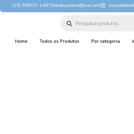
Ir
(19) 98805-1487
bbbabyonline@live.com
escolabbba
para
Pesquisar
o
produtos
conteúdo
Home
Todos os Produtos
Por categoria