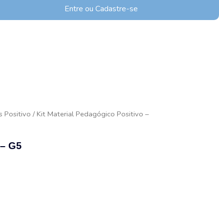
Entre ou Cadastre-se
s Positivo
/ Kit Material Pedagógico Positivo –
 – G5