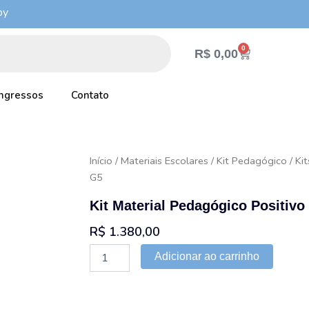
by
0
Cart
R$
0,00
Ingressos
Contato
Início
/
Materiais Escolares
/
Kit Pedagógico
/
Kit
G5
Kit Material Pedagógico Positivo
R$
1.380,00
Kit
Adicionar ao carrinho
Material
Pedagógico
Positivo
-