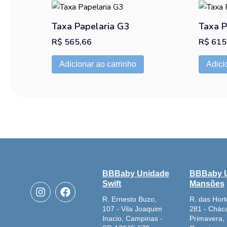
Taxa Papelaria G3
Taxa P
R$
565,66
R$
615
Adicionar ao carrinho
Adici
BBBaby Unidade
BBBaby 
I
F
Swift
Mansões
n
a
R. Ernesto Buzo,
R. das Hort
s
c
107 - Vila Joaquim
281 - Chác
t
e
Inacio, Campinas -
Primavera,
a
b