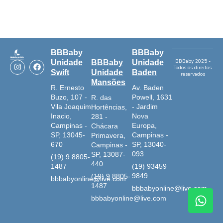
BBBaby
BBBaby
I
F
BBBaby 2025 -
Unidade
BBBaby
Unidade
Todos os direitos
n
a
Swift
Unidade
Baden
reservados
s
c
Mansões
t
e
R. Ernesto
Av. Baden
a
b
Buzo, 107 -
Powell, 1631
R. das
g
o
r
o
Vila Joaquim
- Jardim
Hortências,
a
k
Inacio,
Nova
281 -
m
Campinas -
Europa,
Chácara
SP, 13045-
Campinas -
Primavera,
670
SP, 13040-
Campinas -
093
SP, 13087-
(19) 9 8805-
440
1487
(19) 93459
9849
(19) 9 8805-
bbbabyonline@live.com
1487
bbbabyonline@live.com
W
bbbabyonline@live.com
h
a