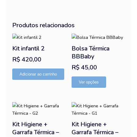
Produtos relacionados
Este
produto
Kit infantil 2
Bolsa Térmica
tem
BBBaby
R$
420,00
várias
R$
45,00
variantes.
As
Adicionar ao carrinho
opções
Ver opções
podem
ser
escolhidas
na
página
Kit Higiene +
Kit Higiene +
do
Garrafa Térmica –
Garrafa Térmica –
produto