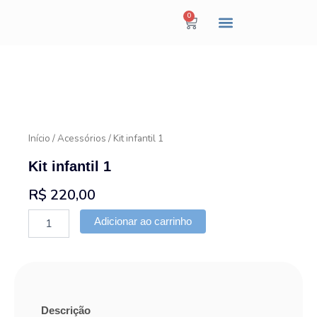
Ir
0
Cart
para
o
TODOS OS PRODUTOS
POR CATEGORIA
conteúdo
Início
/
Acessórios
/ Kit infantil 1
Kit infantil 1
R$
220,00
Kit
Adicionar ao carrinho
infantil
1
quantidade
Descrição