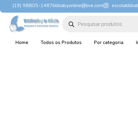
Ir
(19) 98805-1487
bbbabyonline@live.com
escolabbba
para
Pesquisar
o
produtos
conteúdo
Home
Todos os Produtos
Por categoria