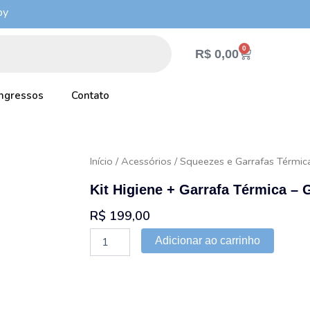
by
0
Cart
R$
0,00
Ingressos
Contato
Início
/
Acessórios
/
Squeezes e Garrafas Térmic
Kit Higiene + Garrafa Térmica – 
R$
199,00
Kit
Adicionar ao carrinho
Higiene
+
Garrafa
Térmica
-