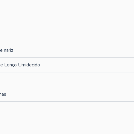
e nariz
de Lenço Umidecido
has