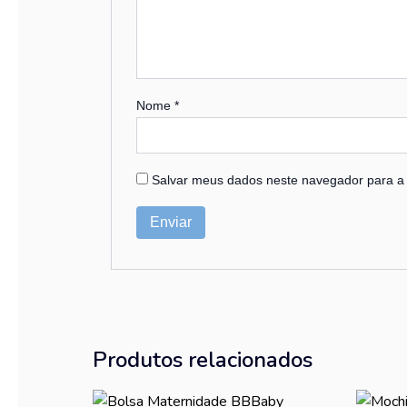
Nome
*
Salvar meus dados neste navegador para a
Produtos relacionados
O
O
Este