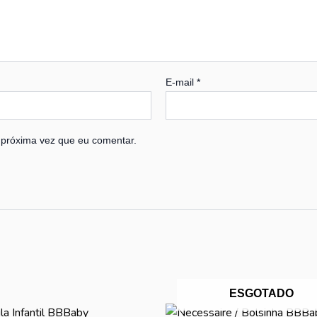
E-mail
*
 próxima vez que eu comentar.
ESGOTADO
O
O
O
O
Este
Este