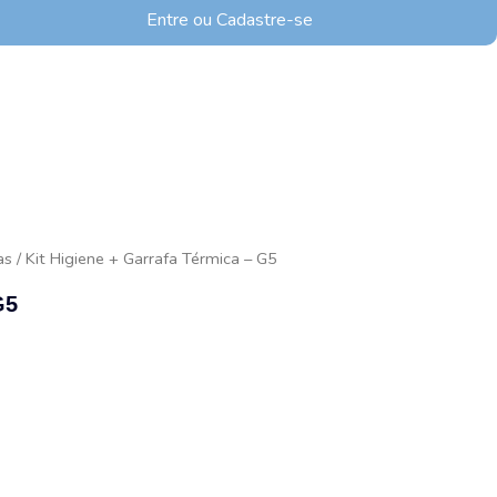
Entre ou Cadastre-se
as
/ Kit Higiene + Garrafa Térmica – G5
G5