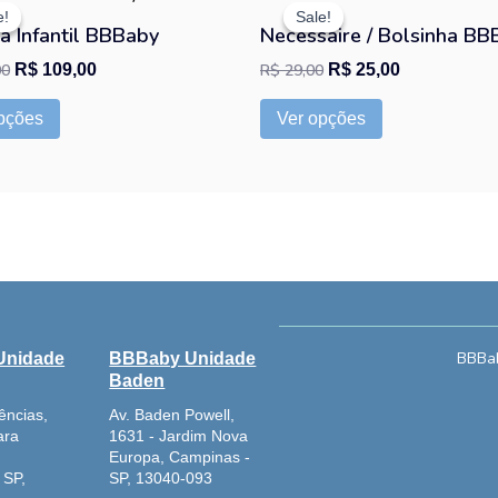
preço
preço
preço
preço
e!
e!
Sale!
Sale!
produto
produto
original
atual
original
atual
a Infantil BBBaby
Necessaire / Bolsinha BB
tem
tem
era:
é:
era:
é:
00
R$
109,00
R$
29,00
R$
25,00
R$ 129,00.
R$ 109,00.
R$ 29,00.
R$ 25,00.
várias
várias
variantes.
variantes.
pções
Ver opções
As
As
opções
opções
podem
podem
ser
ser
escolhidas
escolhidas
na
na
página
página
do
do
BBBab
Unidade
BBBaby Unidade
produto
produto
Baden
ências,
Av. Baden Powell,
ara
1631 - Jardim Nova
Europa, Campinas -
 SP,
SP, 13040-093