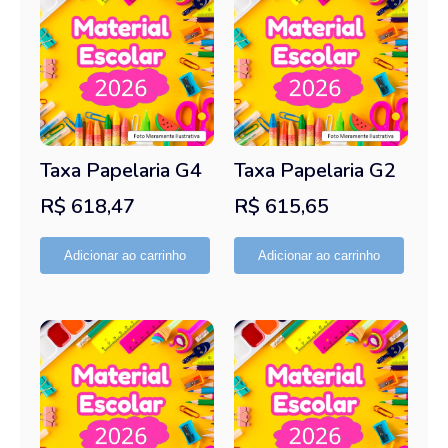
Taxa Papelaria G4
Taxa Papelaria G2
R$
618,47
R$
615,65
Adicionar ao carrinho
Adicionar ao carrinho