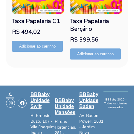
Taxa Papelaria G1
Taxa Papelaria
Berçário
R$
494,02
R$
399,56
Adicionar ao carrinho
Adicionar ao carrinho
BBBaby
BBBaby
I
F
BBBaby 2025 -
Unidade
BBBaby
Unidade
Todos os direitos
n
a
Swift
Unidade
Baden
reservados
s
c
Mansões
t
e
R. Ernesto
Av. Baden
a
b
Buzo, 107 -
Powell, 1631
R. das
g
o
r
o
Vila Joaquim
- Jardim
Hortências,
a
k
Inacio,
Nova
281 -